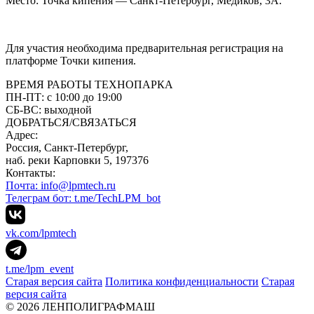
Место: Точка кипения — Санкт-Петербург, Медиков, 3А.
Для участия необходима предварительная регистрация на
платформе Точки кипения.
ВРЕМЯ РАБОТЫ ТЕХНОПАРКА
ПН-ПТ:
с 10:00 до 19:00
CБ-ВС:
выходной
ДОБРАТЬСЯ/СВЯЗАТЬСЯ
Адрес:
Россия, Санкт-Петербург,
наб. реки Карповки 5, 197376
Контакты:
Почта: info@lpmtech.ru
Телеграм бот: t.me/TechLPM_bot
vk.com/lpmtech
t.me/lpm_event
Старая версия сайта
Политика конфиденциальности
Старая
версия сайта
© 2026 ЛЕНПОЛИГРАФМАШ