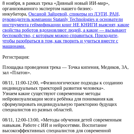
8 ноября, в рамках трека «Дивный новый ИИ-мир»,
организованного экспертом нашего бизнес-
инкубатора,
Оксаной Зайцевой, спикеры из ЛЭТИ, РАН,
руководитель компании Statanly Technologies и основатели
инструмента геймификации книг НЕ КНИГИ выяснят, какие
свойства роботов вдохновляют людей, а какие — вызывают
беспокойство, с которым можно справиться. Приходите,
чтобы разобраться в том, как творить и учиться вместе с
машинами.
https://leader-id.ru/events/461873
Регистрация:
Площадка проведения трека — Точка кипения, Медиков, 3А,
зал «Платон».
08/11, 11:00-12:00, «Физиологические подходы к созданию
индивидуальных траекторий развития человека».
Узнаем какие существуют современные методы
нейровизуализации мозга ребёнка для понимания как
сформулировать индивидуальную траекторию будущих
специалистов из разных областей.
08/11, 12:00-13:00, «Методы обучения детей современным
навыкам. Работе с ИИ и нейросетями. Воспитание
высокоэффективных специалистов для современной