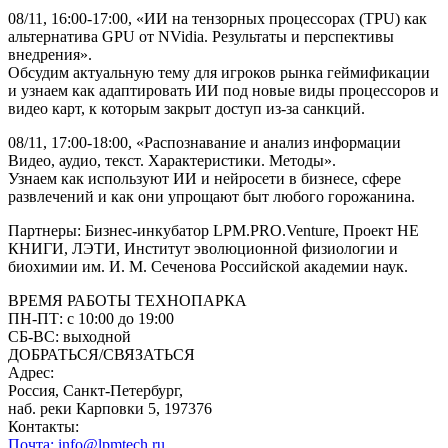
08/11, 16:00-17:00, «ИИ на тензорных процессорах (TPU) как
альтернатива GPU от NVidia. Результаты и перспективы
внедрения».
Обсудим актуальную тему для игроков рынка геймификации
и узнаем как адаптировать ИИ под новые виды процессоров и
видео карт, к которым закрыт доступ из-за санкций.
08/11, 17:00-18:00, «Распознавание и анализ информации
Видео, аудио, текст. Характеристики. Методы».
Узнаем как используют ИИ и нейросети в бизнесе, сфере
развлечений и как они упрощают быт любого горожанина.
Партнеры: Бизнес-инкубатор LPM.PRO.Venture, Проект НЕ
КНИГИ, ЛЭТИ, Институт эволюционной физиологии и
биохимии им. И. М. Сеченова Российской академии наук.
ВРЕМЯ РАБОТЫ ТЕХНОПАРКА
ПН-ПТ:
с 10:00 до 19:00
CБ-ВС:
выходной
ДОБРАТЬСЯ/СВЯЗАТЬСЯ
Адрес:
Россия, Санкт-Петербург,
наб. реки Карповки 5, 197376
Контакты:
Почта: info@lpmtech.ru