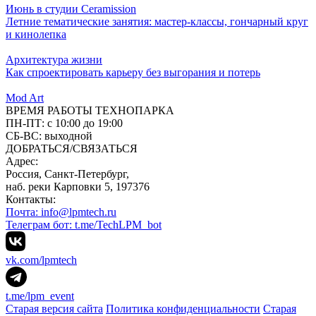
Июнь в студии Ceramission
Летние тематические занятия: мастер-классы, гончарный круг
и кинолепка
Архитектура жизни
Как спроектировать карьеру без выгорания и потерь
Mod Art
ВРЕМЯ РАБОТЫ ТЕХНОПАРКА
ПН-ПТ:
с 10:00 до 19:00
CБ-ВС:
выходной
ДОБРАТЬСЯ/СВЯЗАТЬСЯ
Адрес:
Россия, Санкт-Петербург,
наб. реки Карповки 5, 197376
Контакты:
Почта: info@lpmtech.ru
Телеграм бот: t.me/TechLPM_bot
vk.com/lpmtech
t.me/lpm_event
Старая версия сайта
Политика конфиденциальности
Старая