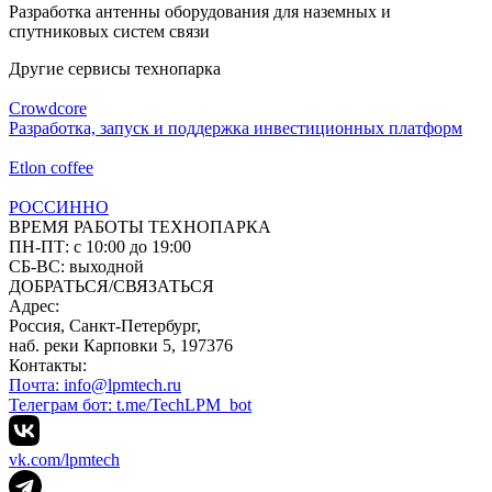
Разработка антенны оборудования для наземных и
спутниковых систем связи
Другие сервисы технопарка
Сrowdcore
Разработка, запуск и поддержка инвестиционных платформ
Etlon сoffee
РОССИННО
ВРЕМЯ РАБОТЫ ТЕХНОПАРКА
ПН-ПТ:
с 10:00 до 19:00
CБ-ВС:
выходной
ДОБРАТЬСЯ/СВЯЗАТЬСЯ
Адрес:
Россия, Санкт-Петербург,
наб. реки Карповки 5, 197376
Контакты:
Почта: info@lpmtech.ru
Телеграм бот: t.me/TechLPM_bot
vk.com/lpmtech