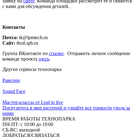
заявку на
сайте
. Команда площадки рассмотрит её и свяжется
с вами для обсуждения деталей.
Контакты
Почта:
tk@lpmtech.ru
Сайт:
tboil.spb.ru
Группа ВКонтакте по
ссылке
. Отправить личное сообщение
команде проекта
здесь
.
Другие сервисы технопарка
Равелин
Sound Face
Мастер-классы от Leaf to live
Погрузитесь в мир растений и узнайте все тонкости ухода за
ними
ВРЕМЯ РАБОТЫ ТЕХНОПАРКА
ПН-ПТ:
с 10:00 до 19:00
CБ-ВС:
выходной
ДОБРАТЬСЯ/СВЯЗАТЬСЯ