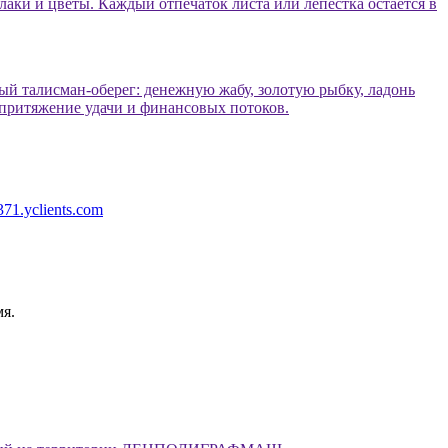
аки и цветы. Каждый отпечаток листа или лепестка остаётся в
ный талисман-оберег: денежную жабу, золотую рыбку, ладонь
 притяжение удачи и финансовых потоков.
71.yclients.com
я.