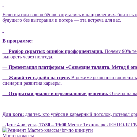
Если вы или ваш ребёнок запутались в направлениях, боитесь 
будущего без выгорания и потерь — эта встреча для вас.
В программе:
—
Разбор скрытых ошибок профориентации.
Почему 90% тес
выгореть через полгода.
—
Презентация платформы «Созвездие таланта. Метод 8 оп
—
Живой тест-драйв на сцене.
В режиме реального времени за
сценарии развития карьеры.
—
Открытый диалог и персональные решения.
Ответы на ва
Для кого:
для тех, кто упёрся в карьерный потолок, потерял о
Дата:
4 августа
,
17:30 – 19:00
Место: Технопарк ЛЕНПОЛИГРАФ
Мастер-классы