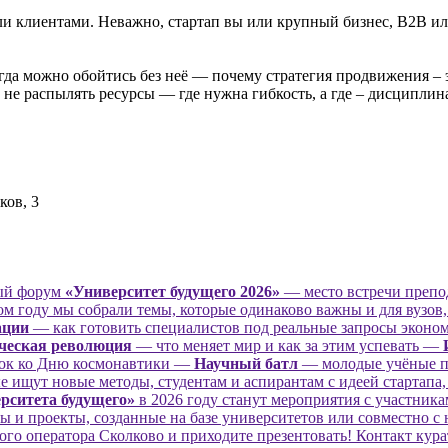
или клиентами. Неважно, стартап вы или крупный бизнес, B2B и
огда можно обойтись без неё — почему стратегия продвижения – э
не распылять ресурсы — где нужна гибкость, а где – дисциплин
ков, 3
ый форум
«Университет будущего 2026»
— место встречи препод
м году мы собрали темы, которые одинаково важны и для вузов, и
ации
— как готовить специалистов под реальные запросы экон
ческая революция
— что меняет мир и как за этим успевать —
ок ко Дню космонавтики —
Научный батл
— молодые учёные пр
 ищут новые методы, студентам и аспирантам с идеей стартапа, 
рситета будущего»
в 2026 году станут мероприятия с участник
 и проекты, созданные на базе университетов или совместно с 
ного оператора Сколково и приходите презентовать! Контакт кур