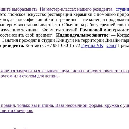
пешите выбрасывать. На мастер-классах нашего резидента,
студи
то японское искусство реставрации керамики с помощью природ
емонт, а философия: ошибки и трещины — не конец, а продолже
мастером восстанавливаете его. Обычно на работу средней сложн
и изучению техники. Форматы занятий:
Групповой мастер-класс
 восстановить свой предмет.
Индивидуальное занятие:
— Когда: 
. Занятия проходят в студии
Кинцуги
на территории Дизайн-па
 резидента.
Контакты: +7 981 680-15-72
Группа VK
|
Сайт
Прихо
 хочется замедлиться, слышать шум листьев и чувствовать тепло 
ругом или столом для лепки.
правил, только вы и глина. Ваза необычной формы, кружка с у
х летних вечеров.