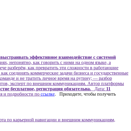
 выстраивать эффективное взаимодействие с системой
х, непонятно, как говорить с ними на одном языке, а
ече разберём, как превратить эти сложности в работающие
как соединять коммерческие задачи бизнеса и государственные
оманде и не тратить личное время на рутину; — разбор
нтов, эксперт по внешним коммуникациям. Автор платформы
стие бесплатное, регистрация обязательна.
Дата:
11
я и подробности по
ссылке
. Приходите, чтобы получить
перта по карьерной навигации и внешним коммуникациям,