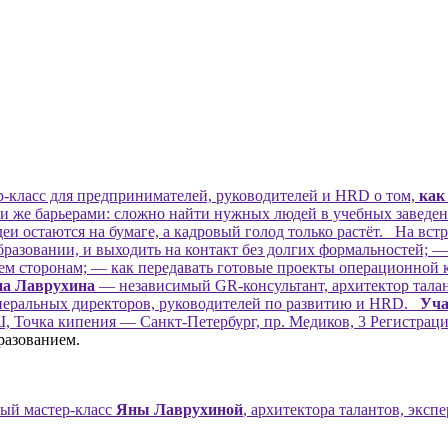
-класс для предпринимателей, руководителей и HRD о том,
как
 же барьерами: сложно найти нужных людей в учебных заведения
и остаются на бумаге, а кадровый голод только растёт. На встр
азовании, и выходить на контакт без долгих формальностей; — 
сем сторонам; — как передавать готовые проекты операционной к
а Лаврухина
— независимый GR-консультант, архитектор тала
генеральных директоров, руководителей по развитию и HRD.
Уча
чка кипения — Санкт-Петербург, пр. Медиков, 3 Регистраци
разованием.
ый мастер-класс
Яны Лаврухиной
, архитектора талантов, экс