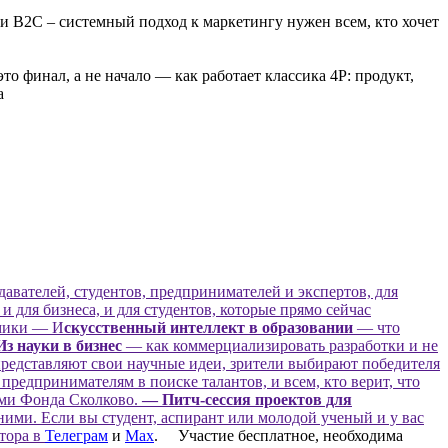
ли B2C – системный подход к маркетингу нужен всем, кто хочет
то финал, а не начало — как работает классика 4P: продукт,
а
авателей, студентов, предпринимателей и экспертов, для
 для бизнеса, и для студентов, которые прямо сейчас
омики — И
скусственный интеллект в образовании
— что
Из науки в бизнес
— как коммерциализировать разработки и не
едставляют свои научные идеи, зрители выбирают победителя
предпринимателям в поиске талантов, и всем, кто верит, что
ами Фонда Сколково.
— Питч-сессия проектов для
ними. Если вы студент, аспирант или молодой ученый и у вас
атора в
Телеграм
и
Мах
. Участие бесплатное, необходима