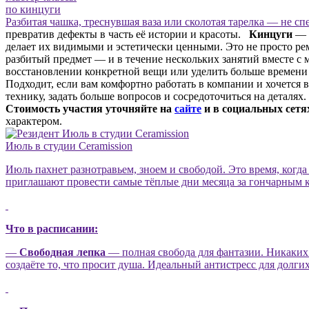
по кинцуги
Разбитая чашка, треснувшая ваза или сколотая тарелка — не с
превратив дефекты в часть её истории и красоты.
Кинцуги
— э
делает их видимыми и эстетически ценными. Это не просто р
разбитый предмет — и в течение нескольких занятий вместе с 
восстановлении конкретной вещи или уделить больше времен
Подходит, если вам комфортно работать в компании и хочется
технику, задать больше вопросов и сосредоточиться на деталях
Стоимость участия уточняйте на
сайте
и в социальных сетях
характером.
Июль в студии Ceramission
Июль пахнет разнотравьем, зноем и свободой. Это время, когда
приглашают провести самые тёплые дни месяца за гончарным к
Что в расписании:
—
Свободная лепка
— полная свобода для фантазии. Никаких 
создаёте то, что просит душа. Идеальный антистресс для долги