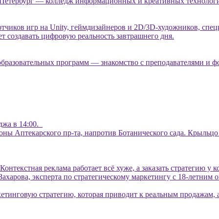
нкт-Петербург — колледж информационных и креативных техн
отчиков игр на Unity, геймдизайнеров и 2D/3D-художников, спец
ет создавать цифровую реальность завтрашнего дня.
 образовательных программ — знакомство с преподавателями и 
еджа в 14:00.
тороны Аптекарского пр-та, напротив Ботанического сада. Крыль
Контекстная реклама работает всё хуже, а заказать стратегию у 
ахарова, эксперта по стратегическому маркетингу с 18-летним 
кетинговую стратегию, которая приводит к реальным продажам, а