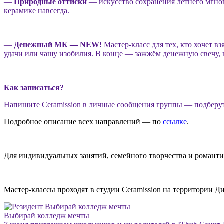
—
Природные оттиски
— искусство сохранения летнего мгнов
керамике навсегда.
—
Денежный МК — NEW!
Мастер-класс для тех, кто хочет 
удачи или чашу изобилия. В конце — зажжём денежную свечу,
Как записаться?
Напишите Ceramission в личные сообщения группы — подберут
Подробное описание всех направлений — по
ссылке
.
Для индивидуальных занятий, семейного творчества и романт
Мастер-классы проходят в студии
Ceramission
на территории Д
Выбирай колледж мечты