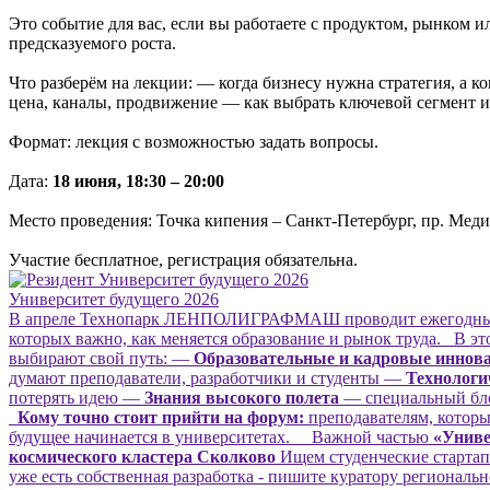
Это событие для вас, если вы работаете с продуктом, рынком 
предсказуемого роста.
Что разберём на лекции: — когда бизнесу нужна стратегия, а к
цена, каналы, продвижение — как выбрать ключевой сегмент и 
Формат: лекция с возможностью задать вопросы.
Дата:
18 июня, 18:30 – 20:00
Место проведения: Точка кипения – Санкт-Петербург, пр. Меди
Участие бесплатное, регистрация обязательна.
Университет будущего 2026
В апреле Технопарк ЛЕНПОЛИГРАФМАШ проводит ежегодн
которых важно, как меняется образование и рынок труда. В это
выбирают свой путь: —
Образовательные и кадровые иннов
думают преподаватели, разработчики и студенты —
Технологи
потерять идею —
Знания высокого полета
— специальный бл
Кому точно стоит прийти на форум:
преподавателям, которые
будущее начинается в университетах. Важной частью
«Униве
космического кластера Сколково
Ищем студенческие стартапы
уже есть собственная разработка - пишите куратору региональ