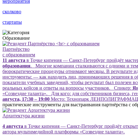
мероприятия
сколково
стартапы
Образование
Партнёрство
с образованием
11 августа
в Точке кипения — Санкт-Петербург пройдёт мастер
образования
. Многие компании сталкиваются с одними и теми
бюрократические процедуры отнимают месяцы. В результате иде
инструменты: — как находить лиц, принимающих решения в обр
показатели учебных заведений, чтобы результат был полезен в
реальных кейсов и ответы на вопросы участников. Спикер:
Ян
«Созвездие таланта». Для кого: для собственников бизнеса, 
августа, 17:30 – 19:00
Место: Технопарк ЛЕНПОЛИГРАФМАШ, То
практические инструменты для выстраивания партнёрства с об
Архитектура жизни
4 августа
в Точке кипения — Санкт-Петербург пройдёт открыт
автора мультимедийной платформы «Созвездие таланта».