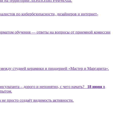
ологий на территории ЛЕНПОЛИГРАФМАШ.
иалистов по кибербезопасности, дизайнеров и интернет-
форматом обучения — ответы на вопросы от приемной комиссии
цо между студией керамики и пиццерией «Мастер и Маргарита».
консультанта – дорого и непонятно, с чего начать?
18 июня
в
опытом.
 не просто создаёт видимость активности.