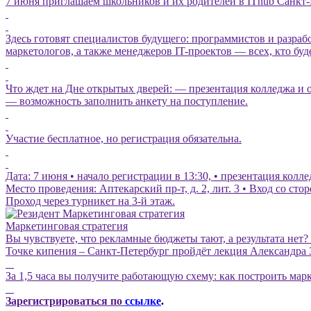
7 июня приглашаем школьников и их родителей в IThub Са
Здесь готовят специалистов будущего: программистов и разраб
маркетологов, а также менеджеров IT-проектов — всех, кто буд
Что ждет на Дне открытых дверей: — презентация колледжа и
— возможность заполнить анкету на поступление.
Участие бесплатное, но регистрация обязательна.
Дата: 7 июня • начало регистрации в 13:30, • презентация колл
Место проведения: Аптекарский пр-т, д. 2, лит. 3 • Вход со с
Проход через турникет на 3-й этаж.
Маркетинговая стратегия
Вы чувствуете, что рекламные бюджеты тают, а результата нет? 
Точке кипения – Санкт-Петербург пройдёт лекция Александра З
За 1,5 часа вы получите работающую схему: как построить мар
Зар
егистрироваться по
ссылке
.