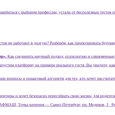
ошибиться с выбором профессии, устали от бесполезных тестов 
тов не работают в долгую? Разберём, как проектировать будущее
ор».
Как соединить научный подход, психологию и современные 
пустим платформу на примере реального гостя. Вы увидите, ка
ши вопросы и пошаговый алгоритм для тех, кто хочет рассчита
риентиры и хочет безопасно пересобрать свою жизнь; для родител
МАШ, Точка кипения — Санкт-Петербург, пр. Медиков, 3 Ре