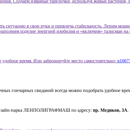
ения. Создаём изящные тарелочки, используя живые растения, зл
взять ситуацию в свои руки и привлечь стабильность. Лепим мощ
 наполним изделие энергией изобилия и «включим» талисман на
 удобное время. Или забронируйте место самостоятельно:
n10673
ичных гончарных свиданий всегда можно подобрать удобное врем
изайн-парка
ЛЕНПОЛИГРАФМАШ
по адресу:
пр. Медиков, 3А
.