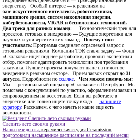
Гибридные электрические сети — Трансфер инноваций в
энергетику Особый интерес — к решениям на
базе
искусственного интеллекта, робототехники,
машинного зрения, систем накопления энергии,
кибербезопасности, VR/AR и беспилотных технологий.
Два трека для разных команд
: — Технологический трек для
проектов, готовых к внедрению — Будущие энергетики для
научных и университетских команд
Почему cтоит
участвовать
: Программа соединяет отраслевой запрос с
готовыми решениями. Компании ТЭК ставят задачу — Фонд
«Сколково» ищет под неё разработки, проводит экспертный
отбор, помогает адаптировать технологии под требования
заказчика. Лучшие проекты получают шанс на пилотное
внедрение в реальном секторе. Прием заявок открыт
до 31
августа
. Подробности по
ссылке
.
Чем можем помочь мы:
Мы — региональный оператор «Сколково» в Петербурге. Мы
помогаем с консультацией по участию, оформлением заявки и
сопровождением на всех этапах. Если вы работаете в
энергетике или только ищете точку входа —
напишите
куратору
. Расскажем, с чего начать и какие еще есть
возможности.
Слепить лето своими руками
Наши резиденты
, керамическая студия Ceramission,
подготовили насыщенное расписание на последний месяц