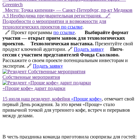
Greentech
Место: Точка кипения» — Санкт-Петербург, пр-кт Медиков
д.3 Необходима предварительная регистрация. 🔗
Подробности о мероприятии и возможности для
технологических проектов
по ссылке
.
🔗 Проект программы
по ссылке
.
Выбирайте формат
участия — открыт прием заявок для технологических
проектов.
Технологическая выставка.
Презентуйте свой
продукт ключевой аудитории. 🔗
Подать заявку
Питч-
сессия с участием представителей Фонда Сколково.
Расскажите о своем проекте потенциальным инвесторам и
экспертам. 🔗
Подать заявку
Собственные мероприятия
«Проще кофе» дарит подарки
15 июля наш резидент, кофейня
«Проще кофе»
, отмечает свой
первый День рождения. За это время «Проще» стало
привычной точкой для утреннего кофе, встреч и перерывов
между делами.
В честь праздника команда приготовила сюрпризы для гостей: