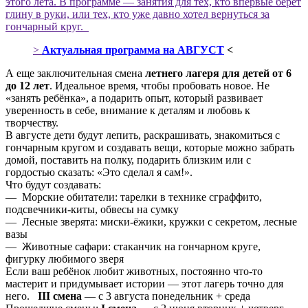
этого лета. В программе — занятия для тех, кто впервые берёт
глину в руки, или тех, кто уже давно хотел вернуться за
гончарный круг.
>
Актуальная программа на АВГУСТ
<
А еще заключительная смена
летнего лагеря для детей от 6
до 12 лет
. Идеальное время, чтобы пробовать новое. Не
«занять ребёнка», а подарить опыт, который развивает
уверенность в себе, внимание к деталям и любовь к
творчеству.
В августе дети будут лепить, раскрашивать, знакомиться с
гончарным кругом и создавать вещи, которые можно забрать
домой, поставить на полку, подарить близким или с
гордостью сказать: «Это сделал я сам!».
Что будут создавать:
— Морские обитатели: тарелки в технике сграффито,
подсвечники-киты, обвесы на сумку
— Лесные зверята: миски-ёжики, кружки с секретом, лесные
вазы
— Животные сафари: стаканчик на гончарном круге,
фигурку любимого зверя
Если ваш ребёнок любит животных, постоянно что-то
мастерит и придумывает истории — этот лагерь точно для
него.
III смена
— с 3 августа понедельник + среда