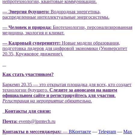
нейротехнологии, квантовые коммуникации.
— Энергия будущего:
Водородная энергетика,
распределенные интеллектуальные энергосистемы.
— Человек и природа:
Биотехнологии, персонализированная
медицина, экология и климат.
— Кадровый суверенитет:
Новые модели образования,
подготовка лидеров для цифровой экономики (Университет
20.35, Кружковое движение).
Как стать участником?
Баркемп 20.35 — это открытая площадка для всех, кто создает
технологии будущего.
Следите за анонсами на нашем
официальном сайте и регистрируйтесь для участия
.
Регистрация на мероприятие обязательна.
Контакты для связи:
Почта:
events@lpmtech.ru
Контакты в мессенджерах:
—
ВКонтакте
—
Telegram
—
Max