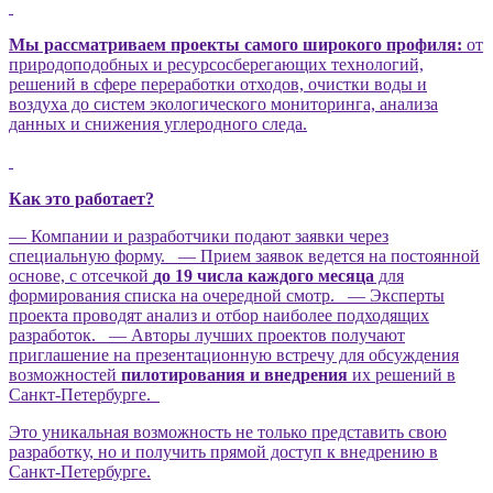
Мы рассматриваем проекты самого широкого профиля:
от
природоподобных и ресурсосберегающих технологий,
решений в сфере переработки отходов, очистки воды и
воздуха до систем экологического мониторинга, анализа
данных и снижения углеродного следа.
Как это работает?
— Компании и разработчики подают заявки через
специальную форму. — Прием заявок ведется на постоянной
основе, с отсечкой
до 19 числа каждого месяца
для
формирования списка на очередной смотр. — Эксперты
проекта проводят анализ и отбор наиболее подходящих
разработок. — Авторы лучших проектов получают
приглашение на презентационную встречу для обсуждения
возможностей
пилотирования и внедрения
их решений в
Санкт-Петербурге.
Это уникальная возможность не только представить свою
разработку, но и получить прямой доступ к внедрению в
Санкт-Петербурге.