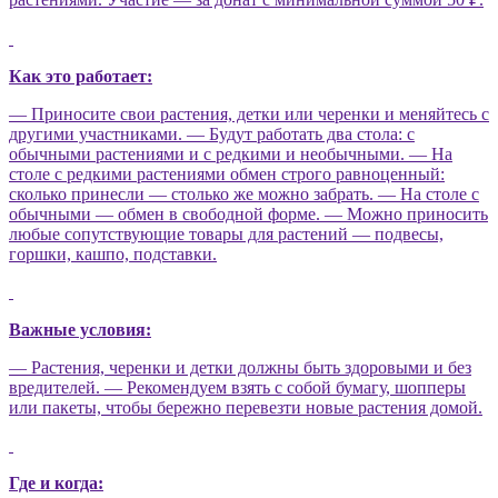
Как это работает:
— Приносите свои растения, детки или черенки и меняйтесь с
другими участниками.
— Будут работать два стола: с
обычными растениями и с редкими и необычными.
— На
столе с редкими растениями обмен строго равноценный:
сколько принесли — столько же можно забрать.
— На столе с
обычными — обмен в свободной форме.
— Можно приносить
любые сопутствующие товары для растений — подвесы,
горшки, кашпо, подставки.
Важные условия:
— Растения, черенки и детки должны быть здоровыми и без
вредителей.
— Рекомендуем взять с собой бумагу, шопперы
или пакеты, чтобы бережно перевезти новые растения домой.
Где и когда: