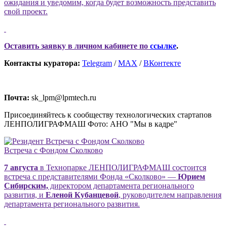
ожидания и уведомим, когда будет возможность представить
свой проект.
Оставить заявку в личном кабинете по
ссылке
.
Контакты куратора:
Telegram
/
MAX
/
ВКонтекте
Почта:
sk_lpm@lpmtech.ru
Присоединяйтесь к сообществу технологических стартапов
ЛЕНПОЛИГРАФМАШ Фото: АНО "Мы в кадре"
Встреча с Фондом Сколково
7 августа
в Технопарке ЛЕНПОЛИГРАФМАШ состоится
встреча с представителями Фонда «Сколково» —
Юрием
Сибирским,
директором департамента регионального
развития, и
Еленой Кубанцевой
, руководителем направления
департамента регионального развития.