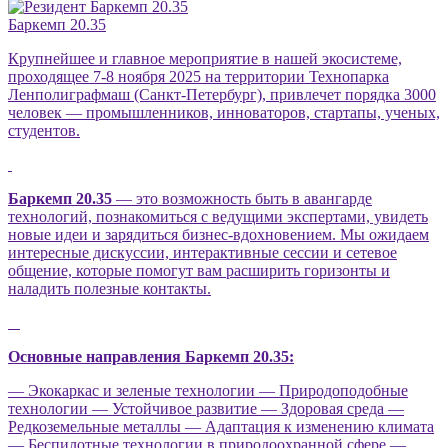
Баркемп 20.35
Крупнейшее и главное мероприятие в нашей экосистеме,
проходящее 7-8 ноября 2025 на территории Технопарка
Ленполиграфмаш (Санкт-Петербург), привлечет порядка 3000
человек — промышленников, инноваторов, стартапы, ученых,
студентов.
Баркемп 20.35
— это возможность быть в авангарде
технологий, познакомиться с ведущими экспертами, увидеть
новые идеи и зарядиться бизнес-вдохновением. Мы ожидаем
интересные дискуссии, интерактивные сессии и сетевое
общение, которые помогут вам расширить горизонты и
наладить полезные контакты.
Основные направления Баркемп 20.35:
— Экокаркас и зеленые технологии — Природоподобные
технологии — Устойчивое развитие — Здоровая среда —
Редкоземельные металлы — Адаптация к изменению климата
— Беспилотные технологии в природоохранной сфере —