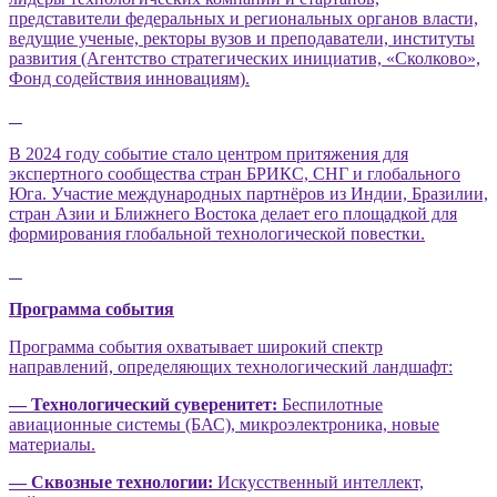
представители федеральных и региональных органов власти,
ведущие ученые, ректоры вузов и преподаватели, институты
развития (Агентство стратегических инициатив, «Сколково»,
Фонд содействия инновациям).
В 2024 году событие стало центром притяжения для
экспертного сообщества стран БРИКС, СНГ и глобального
Юга. Участие международных партнёров из Индии, Бразилии,
стран Азии и Ближнего Востока делает его площадкой для
формирования глобальной технологической повестки.
Программа события
Программа события охватывает широкий спектр
направлений, определяющих технологический ландшафт:
— Технологический суверенитет:
Беспилотные
авиационные системы (БАС), микроэлектроника, новые
материалы.
— Сквозные технологии:
Искусственный интеллект,