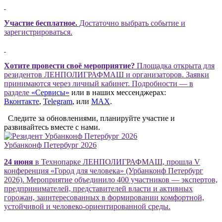
Участие бесплатное.
Достаточно выбрать событие и
зарегистрироваться.
Хотите провести своё мероприятие?
Площадка открыта для
резидентов ЛЕНПОЛИГРАФМАШ и организаторов. Заявки
принимаются через личный кабинет. Подробности — в
разделе
«Сервисы»
или в наших мессенджерах:
Вконтакте
,
Telegram
, или
МАХ
.
Следите за обновлениями, планируйте участие и
развивайтесь вместе с нами.
Урбанконф Петербург 2026
24 июня
в Технопарке ЛЕНПОЛИГРАФМАШ, прошла V
конференция «Город для человека» (Урбанконф Петербург
2026). Мероприятие объединило 400 участников — экспертов,
предпринимателей, представителей власти и активных
горожан, заинтересованных в формировании комфортной,
устойчивой и человеко-ориентированной среды.