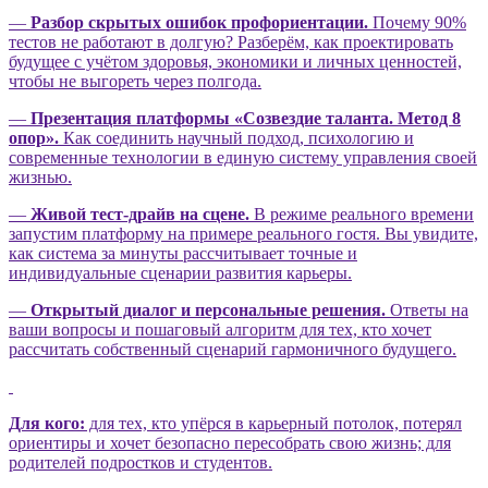
—
Разбор скрытых ошибок профориентации.
Почему 90%
тестов не работают в долгую? Разберём, как проектировать
будущее с учётом здоровья, экономики и личных ценностей,
чтобы не выгореть через полгода.
—
Презентация платформы «Созвездие таланта. Метод 8
опор».
Как соединить научный подход, психологию и
современные технологии в единую систему управления своей
жизнью.
—
Живой тест-драйв на сцене.
В режиме реального времени
запустим платформу на примере реального гостя. Вы увидите,
как система за минуты рассчитывает точные и
индивидуальные сценарии развития карьеры.
—
Открытый диалог и персональные решения.
Ответы на
ваши вопросы и пошаговый алгоритм для тех, кто хочет
рассчитать собственный сценарий гармоничного будущего.
Для кого:
для тех, кто упёрся в карьерный потолок, потерял
ориентиры и хочет безопасно пересобрать свою жизнь; для
родителей подростков и студентов.