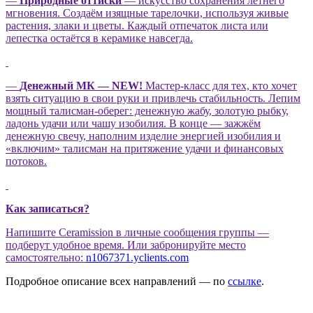
—
Природные оттиски
— искусство сохранения летнего
мгновения. Создаём изящные тарелочки, используя живые
растения, злаки и цветы. Каждый отпечаток листа или
лепестка остаётся в керамике навсегда.
—
Денежный МК — NEW!
Мастер-класс для тех, кто хочет
взять ситуацию в свои руки и привлечь стабильность. Лепим
мощный талисман-оберег: денежную жабу, золотую рыбку,
ладонь удачи или чашу изобилия. В конце — зажжём
денежную свечу, наполним изделие энергией изобилия и
«включим» талисман на притяжение удачи и финансовых
потоков.
Как записаться?
Напишите Ceramission в личные сообщения группы —
подберут удобное время. Или забронируйте место
самостоятельно:
n1067371.yclients.com
Подробное описание всех направлений — по
ссылке
.