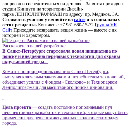
вопросов и сосредоточиться на деталях. Занятия проходят в
студии
Кинцуги
на территории Дизайн-
парка
ЛЕНПОЛИГРАФМАШ
по адресу:
пр. Медиков, 3А
.
Стоимость участия уточняйте на
сайте
и в социальных
сетях резидента.
Контакты: +7 981 680-15-72
Группа VK
|
Сайт
Приходите возвращать вещам жизнь — вместе с их
историей и характером.
Расскажите о вашей разработке
В Санкт-Петербурге стартовала новая инициатива по
поиску и внедрению передовых технологий для охраны
окружающей среды.
Комитет по природопользованию Санкт-Петербурга,
выступая ключевым заказчиком и потребителем технологий,
объединяет усилия с Фондом «Сколково» и Технопарком
Ленполиграфмаш для масштабного поиска инноваций.
Цель проекта
— создать постоянно пополняемый пул
перспективных разработок и технологий, которые могут быть
применены для решения актуальных экологических задач
города.