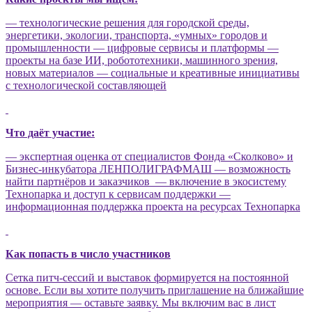
— технологические решения для городской среды,
энергетики, экологии, транспорта, «умных» городов и
промышленности
— цифровые сервисы и платформы
—
проекты на базе ИИ, робототехники, машинного зрения,
новых материалов
— социальные и креативные инициативы
с технологической составляющей
Что даёт участие:
— экспертная оценка от специалистов Фонда «Сколково» и
Бизнес-инкубатора ЛЕНПОЛИГРАФМАШ
— возможность
найти партнёров и заказчиков
— включение в экосистему
Технопарка и доступ к сервисам поддержки
—
информационная поддержка проекта на ресурсах Технопарка
Как попасть в число участников
Сетка питч-сессий и выставок формируется на постоянной
основе. Если вы хотите получить приглашение на ближайшие
мероприятия — оставьте заявку. Мы включим вас в лист