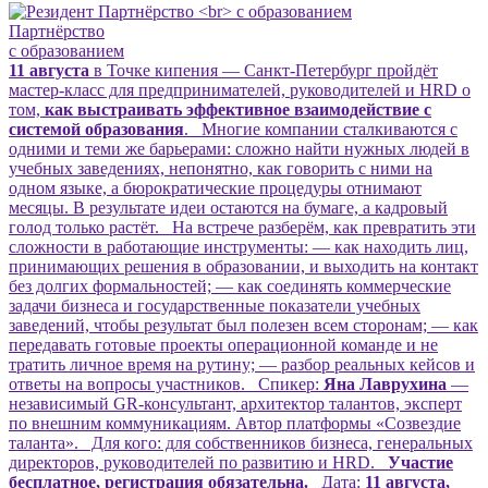
Партнёрство
с образованием
11 августа
в Точке кипения — Санкт-Петербург пройдёт
мастер-класс для предпринимателей, руководителей и HRD о
том,
как выстраивать эффективное взаимодействие с
системой образования
. Многие компании сталкиваются с
одними и теми же барьерами: сложно найти нужных людей в
учебных заведениях, непонятно, как говорить с ними на
одном языке, а бюрократические процедуры отнимают
месяцы. В результате идеи остаются на бумаге, а кадровый
голод только растёт. На встрече разберём, как превратить эти
сложности в работающие инструменты: — как находить лиц,
принимающих решения в образовании, и выходить на контакт
без долгих формальностей; — как соединять коммерческие
задачи бизнеса и государственные показатели учебных
заведений, чтобы результат был полезен всем сторонам; — как
передавать готовые проекты операционной команде и не
тратить личное время на рутину; — разбор реальных кейсов и
ответы на вопросы участников. Спикер:
Яна Лаврухина
—
независимый GR-консультант, архитектор талантов, эксперт
по внешним коммуникациям. Автор платформы «Созвездие
таланта». Для кого: для собственников бизнеса, генеральных
директоров, руководителей по развитию и HRD.
Участие
бесплатное, регистрация обязательна.
Дата:
11 августа,