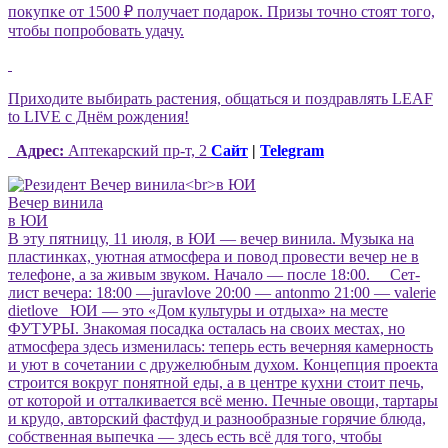
покупке от 1500 ₽ получает подарок. Призы точно стоят того,
чтобы попробовать удачу.
Приходите выбирать растения, общаться и поздравлять LEAF
to LIVE с Днём рождения!
Адрес:
Аптекарский пр-т, 2
Сайт
|
Telegram
Вечер винила
в ЮИ
В эту пятницу, 11 июля, в ЮИ — вечер винила. Музыка на
пластинках, уютная атмосфера и повод провести вечер не в
телефоне, а за живым звуком. Начало — после 18:00. Сет-
лист вечера: 18:00 —juravlove 20:00 — antonmo 21:00 — valerie
dietlove ЮИ — это «Дом культуры и отдыха» на месте
ФУТУРЫ. Знакомая посадка осталась на своих местах, но
атмосфера здесь изменилась: теперь есть вечерняя камерность
и уют в сочетании с дружелюбным духом. Концепция проекта
строится вокруг понятной еды, а в центре кухни стоит печь,
от которой и отталкивается всё меню. Печные овощи, тартары
и крудо, авторский фастфуд и разнообразные горячие блюда,
собственная выпечка — здесь есть всё для того, чтобы