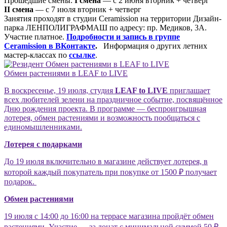
Прошедшие смены:
I смена
— с 2 июня вторник + четверг
II смена
— с 7 июля вторник + четверг
Занятия проходят в студии
Ceramission
на территории Дизайн-
парка
ЛЕНПОЛИГРАФМАШ
по адресу:
пр. Медиков, 3А
.
Участие платное.
Подробности и запись в группе
Ceramission в ВКонтакте
.
Информация о других летних
мастер-классах по
ссылке
.
Обмен растениями в LEAF to LIVE
В воскресенье, 19 июля, студия
LEAF to LIVE
приглашает
всех любителей зелени на праздничное событие, посвящённое
Дню рождения проекта. В программе — беспроигрышная
лотерея, обмен растениями и возможность пообщаться с
единомышленниками.
Лотерея с подарками
До 19 июля включительно в магазине действует лотерея, в
которой каждый покупатель при покупке от 1500 ₽ получает
подарок.
Обмен растениями
19 июля с 14:00 до 16:00 на террасе магазина пройдёт обмен
растениями. Участие — за донат с минимальной суммой 50 ₽.