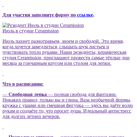
Для участия заполните форму по
ссылке
.
Июль в студии Ceramission
Июль пахнет разнотравьем, зноем и свободой. Это время,
когда хочется замедлиться, слышать шум листьев и
чувствовать тепло руками. Наши резиденты, керамическая
студия Ceramission, приглашают провести самые тёплые дни
месяца за гончарным кругом или столом для лепки.
Что в расписании:
—
Свободная лепка
— полная свобода для фантазии.
Никаких правил, только вы и глина. Ваза необычной формы,
кружка с ушами или смешная фигурка — здесь вы даёте волю
рукам и создаёте то, что просит душа. Идеальный антистресс
для долгих летних вечеров.