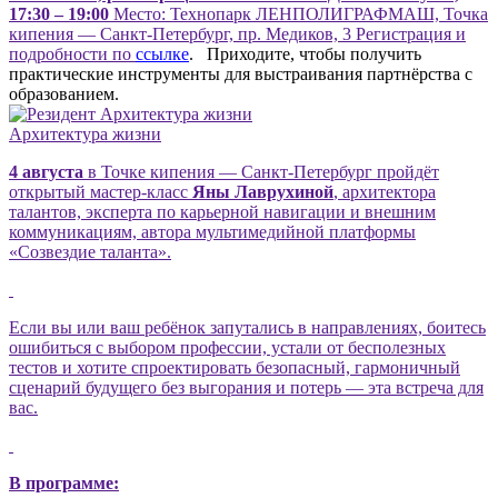
17:30 – 19:00
Место: Технопарк ЛЕНПОЛИГРАФМАШ, Точка
кипения — Санкт-Петербург, пр. Медиков, 3 Регистрация и
подробности по
ссылке
. Приходите, чтобы получить
практические инструменты для выстраивания партнёрства с
образованием.
Архитектура жизни
4 августа
в Точке кипения — Санкт-Петербург пройдёт
открытый мастер-класс
Яны Лаврухиной
, архитектора
талантов, эксперта по карьерной навигации и внешним
коммуникациям, автора мультимедийной платформы
«Созвездие таланта».
Если вы или ваш ребёнок запутались в направлениях, боитесь
ошибиться с выбором профессии, устали от бесполезных
тестов и хотите спроектировать безопасный, гармоничный
сценарий будущего без выгорания и потерь — эта встреча для
вас.
В программе: