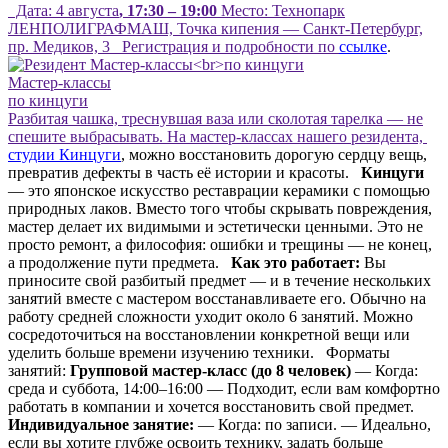
Дата:
4 августа
,
17:30 – 19:00
Место: Технопарк
ЛЕНПОЛИГРАФМАШ, Точка кипения — Санкт-Петербург,
пр. Медиков, 3 Регистрация и подробности по
ссылке
.
Мастер-классы
по кинцуги
Разбитая чашка, треснувшая ваза или сколотая тарелка — не
спешите выбрасывать. На мастер-классах нашего резидента,
студии Кинцуги
, можно восстановить дорогую сердцу вещь,
превратив дефекты в часть её истории и красоты.
Кинцуги
— это японское искусство реставрации керамики с помощью
природных лаков. Вместо того чтобы скрывать повреждения,
мастер делает их видимыми и эстетически ценными. Это не
просто ремонт, а философия: ошибки и трещины — не конец,
а продолжение пути предмета.
Как это работает:
Вы
приносите свой разбитый предмет — и в течение нескольких
занятий вместе с мастером восстанавливаете его. Обычно на
работу средней сложности уходит около 6 занятий. Можно
сосредоточиться на восстановлении конкретной вещи или
уделить больше времени изучению техники. Форматы
занятий:
Групповой мастер-класс (до 8 человек)
— Когда:
среда и суббота, 14:00–16:00 — Подходит, если вам комфортно
работать в компании и хочется восстановить свой предмет.
Индивидуальное занятие:
— Когда: по записи. — Идеально,
если вы хотите глубже освоить технику, задать больше