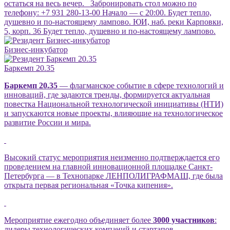
остаться на весь вечер. Забронировать стол можно по
телефону: +7 931 280-13-00 Начало — с 20:00. Будет тепло,
душевно и по-настоящему лампово. ЮИ, наб. реки Карповки,
5, корп. 36 Будет тепло, душевно и по-настоящему лампово.
Бизнес-инкубатор
Баркемп 20.35
Баркемп 20.35
— флагманское событие в сфере технологий и
инноваций, где задаются тренды, формируется актуальная
повестка Национальной технологической инициативы (НТИ)
и запускаются новые проекты, влияющие на технологическое
развитие России и мира.
Высокий статус мероприятия неизменно подтверждается его
проведением на главной инновационной площадке Санкт-
Петербурга — в Технопарке ЛЕНПОЛИГРАФМАШ, где была
открыта первая региональная «Точка кипения».
Мероприятие ежегодно объединяет более
3000 участников
:
лидеры технологических компаний и стартапов,