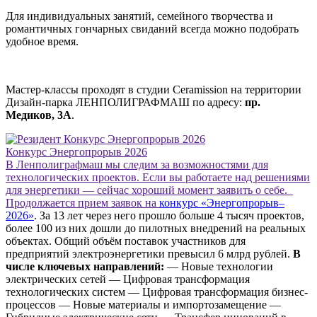
Для индивидуальных занятий, семейного творчества и
романтичных гончарных свиданий всегда можно подобрать
удобное время.
Мастер-классы проходят в студии
Ceramission
на территории
Дизайн-парка
ЛЕНПОЛИГРАФМАШ
по адресу:
пр.
Медиков, 3А
.
Конкурс Энергопрорыв 2026
В Ленполиграфмаш мы следим за возможностями для
технологических проектов. Если вы работаете над решениями
для энергетики — сейчас хороший момент заявить о себе.
Продолжается прием заявок на
конкурс «Энергопрорыв–
2026»
. За 13 лет через него прошло больше 4 тысяч проектов,
более 100 из них дошли до пилотных внедрений на реальных
объектах. Общий объём поставок участников для
предприятий электроэнергетики превысил 6 млрд рублей.
В
числе ключевых направлений:
— Новые технологии
электрических сетей — Цифровая трансформация
технологических систем — Цифровая трансформация бизнес-
процессов — Новые материалы и импортозамещение —