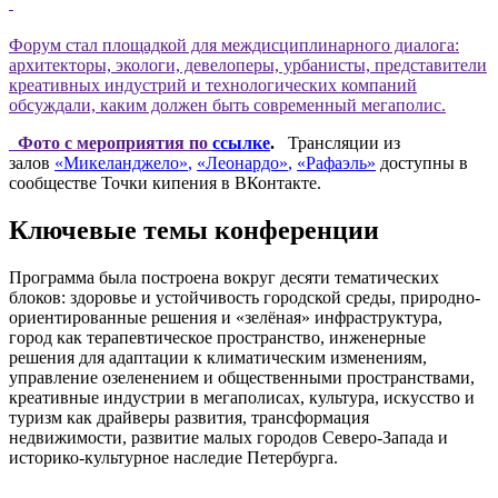
Форум стал площадкой для междисциплинарного диалога:
архитекторы, экологи, девелоперы, урбанисты, представители
креативных индустрий и технологических компаний
обсуждали, каким должен быть современный мегаполис.
Фото с мероприятия по
ссылке
.
Трансляции из
залов
«Микеланджело»
,
«Леонардо»
,
«Рафаэль»
доступны в
сообществе Точки кипения в ВКонтакте.
Ключевые темы конференции
Программа была построена вокруг десяти тематических
блоков: здоровье и устойчивость городской среды, природно-
ориентированные решения и «зелёная» инфраструктура,
город как терапевтическое пространство, инженерные
решения для адаптации к климатическим изменениям,
управление озеленением и общественными пространствами,
креативные индустрии в мегаполисах, культура, искусство и
туризм как драйверы развития, трансформация
недвижимости, развитие малых городов Северо-Запада и
историко-культурное наследие Петербурга.