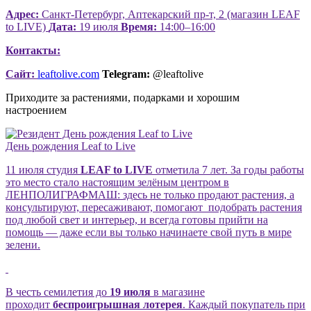
Адрес:
Санкт-Петербург, Аптекарский пр-т, 2 (магазин LEAF
to LIVE)
Дата:
19 июля
Время:
14:00–16:00
Контакты:
Сайт:
leaftolive.com
Telegram:
@leaftolive
Приходите за растениями, подарками и хорошим
настроением
День рождения Leaf to Live
11 июля студия
LEAF to LIVE
отметила 7 лет. За годы работы
это место стало настоящим зелёным центром в
ЛЕНПОЛИГРАФМАШ: здесь не только продают растения, а
консультируют, пересаживают, помогают подобрать растения
под любой свет и интерьер, и всегда готовы прийти на
помощь — даже если вы только начинаете свой путь в мире
зелени.
В честь семилетия до
19 июля
в магазине
проходит
беспроигрышная лотерея
. Каждый покупатель при